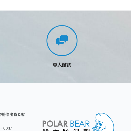
專人諮詢
假暫停出貨&客
- 00:17