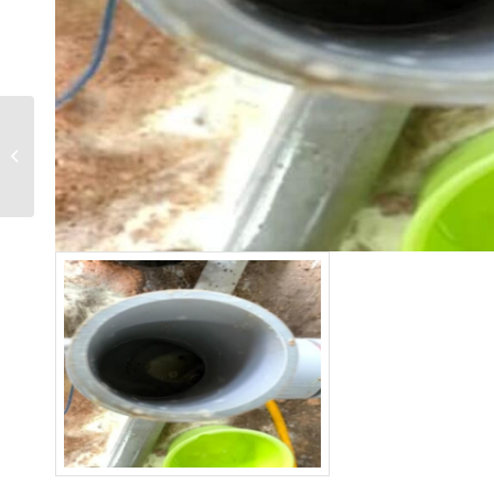
美崙山溫泉渡假山莊